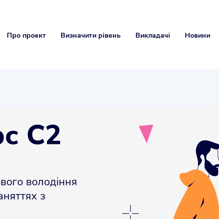
Про проект
Визначити рівень
Викладачі
Новини
рс С2
вого володіння
аняттях з