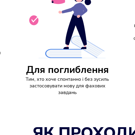
и
Для поглиблення
Тим, хто хоче спонтанно і без зусиль
застосовувати мову для фахових
завдань
ЯК ПРОХОД