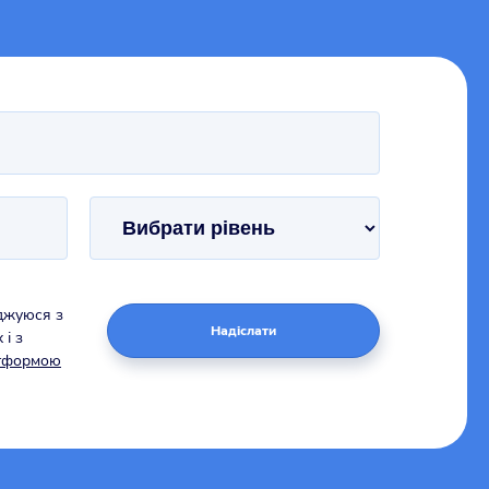
джуюся з
Надіслати
і з
атформою