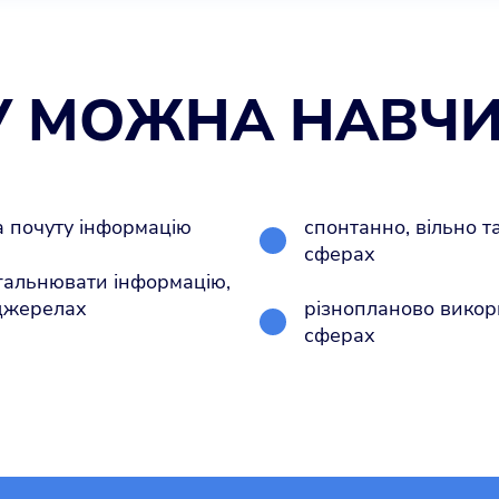
У МОЖНА НАВЧИ
а почуту інформацію
спонтанно, вільно т
сферах
агальнювати інформацію,
 джерелах
різнопланово викори
сферах