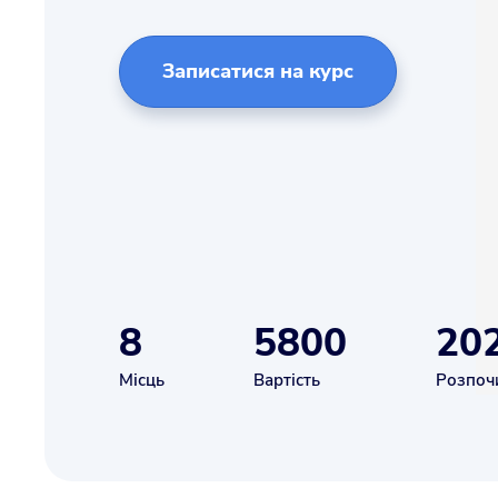
Записатися на курс
8
5800
20
Місць
Вартість
Розпоч