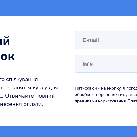
ий
рок
го спілкування
део-заняття курсу для
Натискаючи на кнопку, я пого
обробкою персональних даних 
ас. Отримайте повний
правилами користування Пл
внесення оплати.