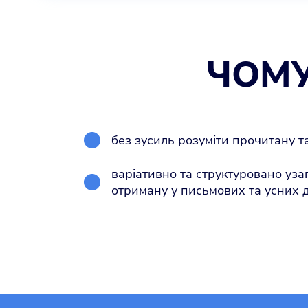
ЧОМ
без зусиль розуміти прочитану т
варіативно та структуровано уз
отриману у письмових та усних